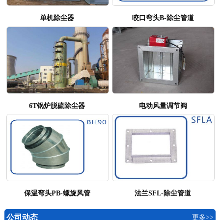
单机除尘器
咬口弯头B-除尘管道
6T锅炉脱硫除尘器
电动风量调节阀
保温弯头PB-螺旋风管
法兰SFL-除尘管道
公司动态
更多>>