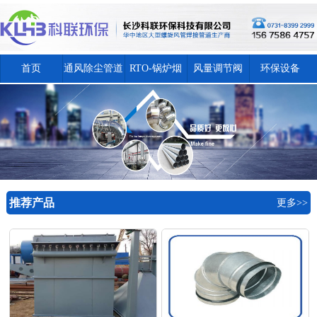
首页
通风除尘管道
RTO-锅炉烟
风量调节阀
环保设备
囱
推荐产品
更多>>