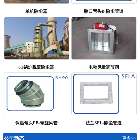
单机除尘器
咬口弯头B-除尘管道
6T锅炉脱硫除尘器
电动风量调节阀
保温弯头PB-螺旋风管
法兰SFL-除尘管道
公司动态
更多>>