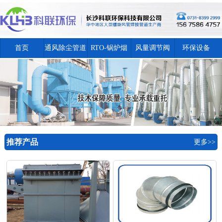
首页
通风除尘管道
RTO-锅炉烟
风量调节阀
环保设备
囱
推荐产品
更多>>