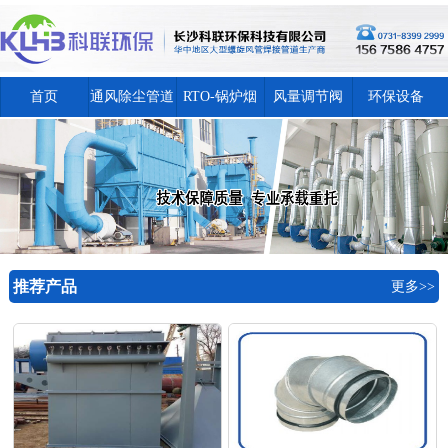
首页
通风除尘管道
RTO-锅炉烟
风量调节阀
环保设备
囱
推荐产品
更多>>