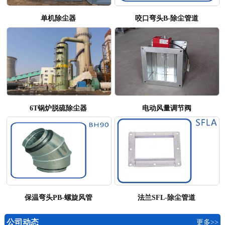
单机除尘器
咬口弯头B-除尘管道
6T锅炉脱硫除尘器
电动风量调节阀
保温弯头PB-螺旋风管
法兰SFL-除尘管道
公司动态
更多>>